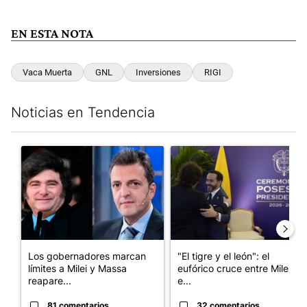
EN ESTA NOTA
Vaca Muerta
GNL
Inversiones
RIGI
Noticias en Tendencia
Este listado muestra los artículos con más comentarios en los últim
Un artículo de tendencia con el título "Los gobernadores marcan
Un artículo de tendencia con e
Los gobernadores marcan
"El tigre y el león": el
límites a Milei y Massa
eufórico cruce entre Milei y
reapare...
e...
81 comentarios
32 comentarios