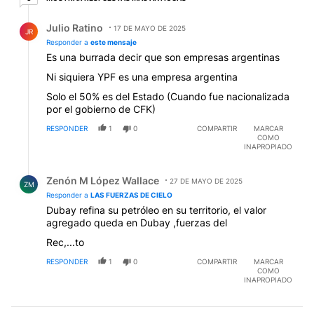
Respuesta de Julio Ratino.
Julio Ratino
17 DE MAYO DE 2025
JR
Responder a
este mensaje
Es una burrada decir que son empresas argentinas
Ni siquiera YPF es una empresa argentina
Solo el 50% es del Estado (Cuando fue nacionalizada
por el gobierno de CFK)
RESPONDER
1
0
COMPARTIR
MARCAR
COMO
INAPROPIADO
Respuesta de Zenón M López Wallace.
Zenón M López Wallace
27 DE MAYO DE 2025
ZM
Responder a
LAS FUERZAS DE CIELO
Dubay refina su petróleo en su territorio, el valor
agregado queda en Dubay ,fuerzas del
Rec,...to
RESPONDER
1
0
COMPARTIR
MARCAR
COMO
INAPROPIADO