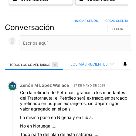
INICIAR SESIÓN
|
CREAR CUENTA
Conversación
SIGA ESTA CO
SEGUIR
LOS MÁS RECIENTES
TODOS LOS COMENTARIOS
11
Todos los comentarios
Comentario de Zenón M López Wallace.
Zenón M López Wallace
27 DE MAYO DE 2025
ZM
Con la retirada de Petronas, gracias a los mandantes
del Trastornauta, el Petróleo será extraído,embarcado
y refinado en buques extranjeros, sin dejar ningún
valor agregado en el país.
Lo mismo paso en Nigeria,y en Libia.
No en Noruega......
Todo parte del plan de esta satrapia.....