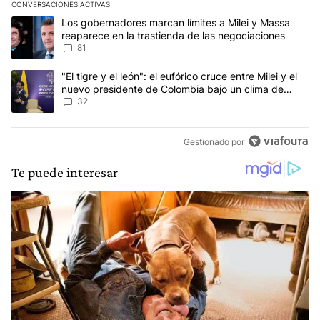
CONVERSACIONES ACTIVAS
Este listado muestra los artículos con más comentarios en los últim
Un artículo de tendencia con el título "Los gobernadores marcan l
Los gobernadores marcan límites a Milei y Massa
reaparece en la trastienda de las negociaciones
81
Un artículo de tendencia con el título ""El tigre y el león": el eu
"El tigre y el león": el eufórico cruce entre Milei y el
nuevo presidente de Colombia bajo un clima de
máxima tensión
32
Gestionado por