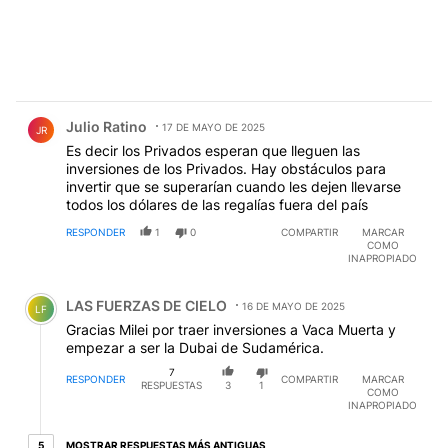
Comentario de Julio Ratino.
Julio Ratino
17 DE MAYO DE 2025
JR
Es decir los Privados esperan que lleguen las
inversiones de los Privados. Hay obstáculos para
invertir que se superarían cuando les dejen llevarse
todos los dólares de las regalías fuera del país
RESPONDER
1
0
COMPARTIR
MARCAR
COMO
INAPROPIADO
Comentario de LAS FUERZAS DE CIELO.
LAS FUERZAS DE CIELO
16 DE MAYO DE 2025
LF
Gracias Milei por traer inversiones a Vaca Muerta y
empezar a ser la Dubai de Sudamérica.
7
RESPONDER
COMPARTIR
MARCAR
RESPUESTAS
3
1
COMO
INAPROPIADO
5 respuestas más antiguas
MOSTRAR RESPUESTAS MÁS ANTIGUAS
5