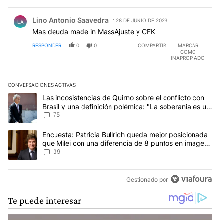
Comentario de Lino Antonio Saavedra.
Lino Antonio Saavedra
28 DE JUNIO DE 2023
LA
Mas deuda made in MassAjuste y CFK
RESPONDER
0
0
COMPARTIR
MARCAR
COMO
INAPROPIADO
CONVERSACIONES ACTIVAS
Este listado muestra los artículos con más comentarios en los últim
Un artículo de tendencia con el título "Las incosistencias de Quir
Las incosistencias de Quirno sobre el conflicto con
Brasil y una definición polémica: "La soberania es un
concepto antiguo"
75
Un artículo de tendencia con el título "Encuesta: Patricia Bullri
Encuesta: Patricia Bullrich queda mejor posicionada
que Milei con una diferencia de 8 puntos en imagen
negativa
39
Gestionado por