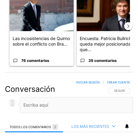
Las incosistencias de Quirno
Encuesta: Patricia Bullrich
sobre el conflicto con Bra...
queda mejor posicionada
que...
76 comentarios
39 comentarios
INICIAR SESIÓN
|
CREAR CUENTA
Conversación
SIGA ESTA CO
SEGUIR
LOS MÁS RECIENTES
TODOS LOS COMENTARIOS
2
Todos los comentarios