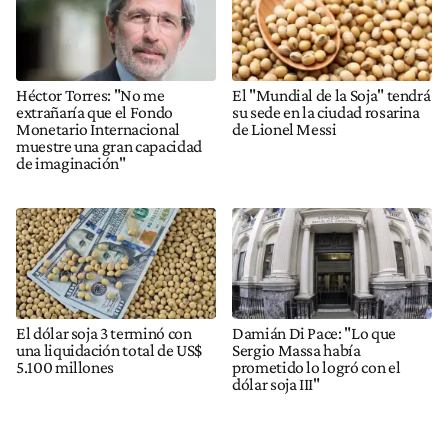
Héctor Torres: "No me
El "Mundial de la Soja" tendrá
extrañaría que el Fondo
su sede en la ciudad rosarina
Monetario Internacional
de Lionel Messi
muestre una gran capacidad
de imaginación"
El dólar soja 3 terminó con
Damián Di Pace: "Lo que
una liquidación total de US$
Sergio Massa había
5.100 millones
prometido lo logró con el
dólar soja III"