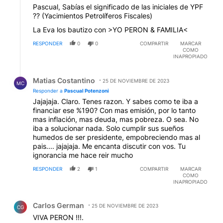
Pascual, Sabías el significado de las iniciales de YPF
?? (Yacimientos Petrolíferos Fiscales)
La Eva los bautizo con >YO PERON & FAMILIA<
RESPONDER
0
0
COMPARTIR
MARCAR
COMO
INAPROPIADO
Respuesta de Matias Costantino.
Matias Costantino
25 DE NOVIEMBRE DE 2023
MC
Responder a
Pascual Potenzoni
Jajajaja. Claro. Tenes razon. Y sabes como te iba a
financiar ese %190? Con mas emisión, por lo tanto
mas inflación, mas deuda, mas pobreza. O sea. No
iba a solucionar nada. Solo cumplir sus sueños
humedos de ser presidente, empobreciendo mas al
pais.... jajajaja. Me encanta discutir con vos. Tu
ignorancia me hace reir mucho
RESPONDER
2
1
COMPARTIR
MARCAR
COMO
INAPROPIADO
Comentario de Carlos German.
Carlos German
25 DE NOVIEMBRE DE 2023
CG
VIVA PERON !!!.