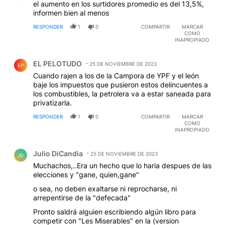
el aumento en los surtidores promedio es del 13,5%,
informen bien al menos
RESPONDER
1
0
COMPARTIR
MARCAR
COMO
INAPROPIADO
Comentario de EL PELOTUDO.
EL PELOTUDO
25 DE NOVIEMBRE DE 2023
EP
Cuando rajen a los de la Campora de YPF y el león
baje los impuestos que pusieron estos delincuentes a
los combustibles, la petrolera va a estar saneada para
privatizarla.
RESPONDER
1
0
COMPARTIR
MARCAR
COMO
INAPROPIADO
Comentario de Julio DiCandia.
Julio DiCandia
25 DE NOVIEMBRE DE 2023
JD
Muchachos,..Era un hecho que lo haria despues de las
elecciones y "gane, quien,gane"
o sea, no deben exaltarse ni reprocharse, ni
arrepentirse de la "defecada"
Pronto saldrá alguien escribiendo algún libro para
competir con "Les Miserables" en la (version