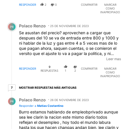
RESPONDER
2
0
COMPARTIR
MARCAR
COMO
INAPROPIADO
Comentario de Polaco Renzo.
Polaco Renzo
25 DE NOVIEMBRE DE 2023
PR
Se asustan del precio? aprovechen a cargar que
despues del 10 se va de entrada entre 800 y 1000 y
ni hablar de la luz y gas entre 4 a 5 veces mas de lo
que pagan ahora, saquen cuentas, o se comieron el
versito que el ajuste lo va a pagar la politica, y ni
hablemos donde se va los productos de la canasta
Leer mas
despues del ajuste, por supuesto los sueldos bien
9
gracias
RESPONDER
COMPARTIR
MARCAR
RESPUESTAS
1
2
COMO
INAPROPIADO
7 respuestas más antiguas
MOSTRAR RESPUESTAS MÁS ANTIGUAS
7
Respuesta de Polaco Renzo.
Polaco Renzo
26 DE NOVIEMBRE DE 2023
PR
Responder a
Matias Costantino
Burro estamos hablando de empleobprivado aunque
sea lee clarin la nacion este mismo diario todos
reflejan el desempleo , hoy todo el mundo labura
hasta los que hacen changas andan bien, lee clarin y