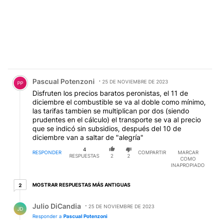
Comentario de Pascual Potenzoni.
Pascual Potenzoni
25 DE NOVIEMBRE DE 2023
PP
Disfruten los precios baratos peronistas, el 11 de
diciembre el combustible se va al doble como mínimo,
las tarifas tambien se multiplican por dos (siendo
prudentes en el cálculo) el transporte se va al precio
que se indicó sin subsidios, después del 10 de
diciembre van a saltar de "alegría"
4
RESPONDER
COMPARTIR
MARCAR
RESPUESTAS
2
2
COMO
INAPROPIADO
2 respuestas más antiguas
MOSTRAR RESPUESTAS MÁS ANTIGUAS
2
Respuesta de Julio DiCandia.
Julio DiCandia
25 DE NOVIEMBRE DE 2023
JD
Responder a
Pascual Potenzoni