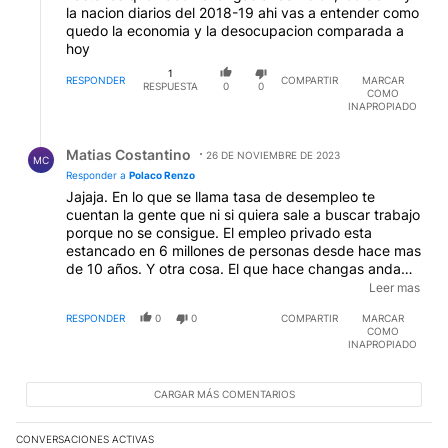
la nacion diarios del 2018-19 ahi vas a entender como
quedo la economia y la desocupacion comparada a
hoy
1
RESPONDER
COMPARTIR
MARCAR
RESPUESTA
0
0
COMO
INAPROPIADO
Respuesta de Matias Costantino.
Matias Costantino
26 DE NOVIEMBRE DE 2023
MC
Responder a
Polaco Renzo
Jajaja. En lo que se llama tasa de desempleo te
cuentan la gente que ni si quiera sale a buscar trabajo
porque no se consigue. El empleo privado esta
estancado en 6 millones de personas desde hace mas
de 10 años. Y otra cosa. El que hace changas anda
bien? Jajajaja. Sos un bruto. Este gobierno consiguió
Leer mas
que los salarios sean los mas bajos historicos. Jajaja.
RESPONDER
0
0
COMPARTIR
MARCAR
Hoy una persona para no caer en la pobreza necesita
COMO
tener 2 trabajos. Jajaja.
INAPROPIADO
CARGAR MÁS COMENTARIOS
CONVERSACIONES ACTIVAS