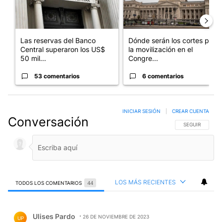
Las reservas del Banco
Dónde serán los cortes por
Central superaron los US$
la movilización en el
50 mil...
Congre...
53 comentarios
6 comentarios
INICIAR SESIÓN
|
CREAR CUENTA
Conversación
SIGA ESTA CO
SEGUIR
LOS MÁS RECIENTES
TODOS LOS COMENTARIOS
44
Todos los comentarios
Comentario de Ulises Pardo.
Ulises Pardo
26 DE NOVIEMBRE DE 2023
UP