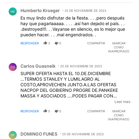
Comentario de Humberto Kroeger.
Humberto Kroeger
25 DE NOVIEMBRE DE 2023
HK
Es muy lindo disfrutar de la fiesta. . . .pero después
hay que pagarlaaaaa. . . . .así han dejado el país. . .
.destroyed!!!. . .Vayanse en silencio, es lo mejor que
pueden hacer. . . .mal engendrados. .
RESPONDER
3
0
COMPARTIR
MARCAR
COMO
INAPROPIADO
Comentario de Carlos Guasneik.
Carlos Guasneik
25 DE NOVIEMBRE DE 2023
CG
SUPER OFERTA HASTA EL 10.DE.DICIEMBRE
...TERMOS STANLEY Y LUMILAGRO AL
COSTO,APROVECHEN JUNTO.A.LAS OFERTAS
NACPOP DEL GOBIERNO PROGRE DE.PANKEKE
MASSA Y ASOCIADOS ....PODES PAGAR CON
CUENTA DNI , PATACONES , LECOP ,MP, Q.LASTIMA
Leer mas
Q SE LES TERMINA LOS HERMOSOS 4 AÑOS DE
RESPONDER
0
0
COMPARTIR
MARCAR
PROGRESO ECONOMICO , LAS
COMO
GRANDES.JUBILACIONES , LOS GRANDES SUELDOS
INAPROPIADO
DE LA.MAYORIA .....JAJAJAJ
Comentario de DOMINGO FUNES.
DOMINGO FUNES
25 DE NOVIEMBRE DE 2023
DF