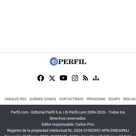
CANALES RSS
QUIENES SOMOS
CONTÁCTENOS
PRIVACIDAD
EQUIPO
REGLAS
Perfil.com - Editorial Perfil S.A.
| © Perfil.com 2006-2026 - Todos los
derechos reservados.
Editor responsable: Carlos Piro.
Registro de la propiedad intelectual RL-2024-31002957-APN-DNDA#MJ