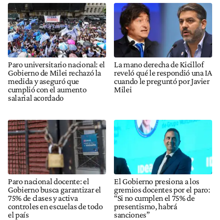
Paro universitario nacional: el
La mano derecha de Kicillof
Gobierno de Milei rechazó la
reveló qué le respondió una IA
medida y aseguró que
cuando le preguntó por Javier
cumplió con el aumento
Milei
salarial acordado
Paro nacional docente: el
El Gobierno presiona a los
Gobierno busca garantizar el
gremios docentes por el paro:
75% de clases y activa
“Si no cumplen el 75% de
controles en escuelas de todo
presentismo, habrá
el país
sanciones”