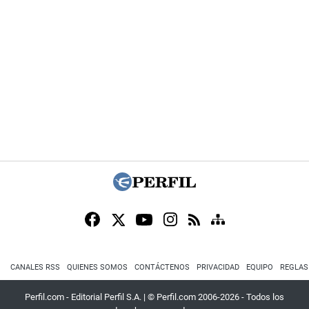
CANALES RSS
QUIENES SOMOS
CONTÁCTENOS
PRIVACIDAD
EQUIPO
REGLAS
Perfil.com - Editorial Perfil S.A.
| © Perfil.com 2006-2026 - Todos los