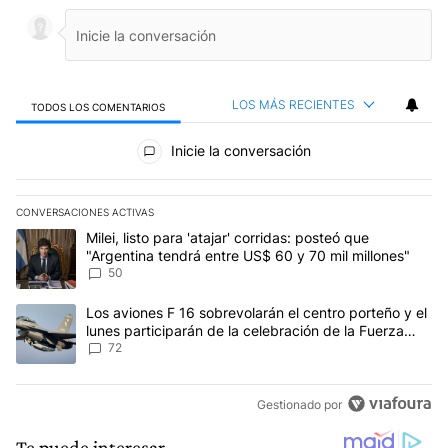
LOS MÁS RECIENTES
TODOS LOS COMENTARIOS
Todos los comentarios
Inicie la conversación
CONVERSACIONES ACTIVAS
Este listado muestra los artículos con más comentarios en los últim
Un artículo de tendencia con el título "Milei, listo para 'atajar' 
Milei, listo para 'atajar' corridas: posteó que
"Argentina tendrá entre US$ 60 y 70 mil millones"
50
Un artículo de tendencia con el título "Los aviones F 16 sobrevola
Los aviones F 16 sobrevolarán el centro porteño y el
lunes participarán de la celebración de la Fuerza
Aérea
72
Gestionado por