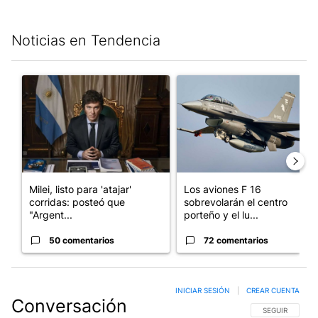
Noticias en Tendencia
Este listado muestra los artículos con más comentarios en los últim
Un artículo de tendencia con el título "Milei, listo para 'atajar
Un artículo de tendencia con e
Milei, listo para 'atajar'
Los aviones F 16
corridas: posteó que
sobrevolarán el centro
"Argent...
porteño y el lu...
50 comentarios
72 comentarios
INICIAR SESIÓN
|
CREAR CUENTA
Conversación
SIGA ESTA CO
SEGUIR