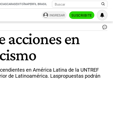
ICIAS
CARAS
EXITOÍNA
PERFIL BRASIL
INGRESAR
SUSCRIBITE
|
e acciones en
UN
acismo
escendientes en América Latina de la UNTREF
perior de Latinoamérica. Laspropuestas podrán