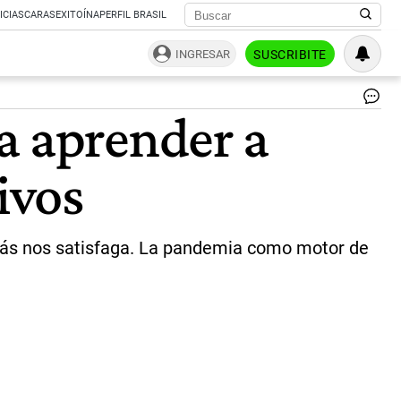
ICIAS
CARAS
EXITOÍNA
PERFIL BRASIL
INGRESAR
SUSCRIBITE
Cl
a aprender a
pa
el
tra
ivos
|
Un
e más nos satisfaga. La pandemia como motor de