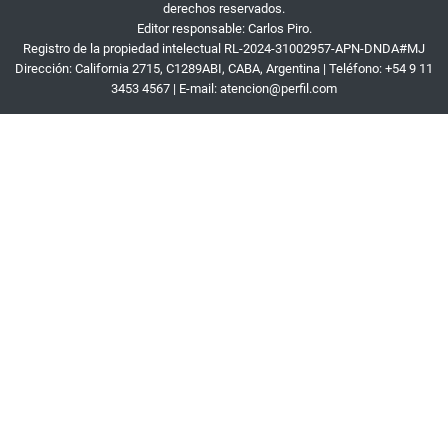
derechos reservados.
Editor responsable: Carlos Piro.
Registro de la propiedad intelectual RL-2024-31002957-APN-DNDA#MJ
Dirección:
California 2715
,
C1289ABI
,
CABA, Argentina
| Teléfono:
+54 9 11
3453 4567
| E-mail:
atencion@perfil.com