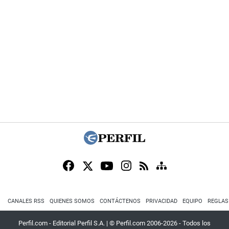
CANALES RSS
QUIENES SOMOS
CONTÁCTENOS
PRIVACIDAD
EQUIPO
REGLAS
Perfil.com - Editorial Perfil S.A.
| © Perfil.com 2006-2026 - Todos los