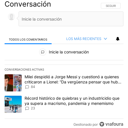
Conversación
SIGA ESTA CO
SEGUIR
LOS MÁS RECIENTES
TODOS LOS COMENTARIOS
Todos los comentarios
Inicie la conversación
CONVERSACIONES ACTIVAS
Este listado muestra los artículos con más comentarios en los últim
Un artículo de tendencia con el título "Milei despidió a Jorge Mes
Milei despidió a Jorge Messi y cuestionó a quienes
criticaron a Lionel: “Da vergüenza pensar que hubo
anti-Messi”
84
Un artículo de tendencia con el título "Récord histórico de quie
Récord histórico de quiebras y un industricidio que
ya supera a macrismo, pandemia y menemismo
23
Gestionado por