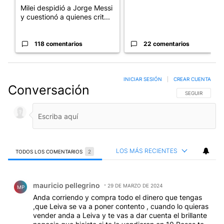
Milei despidió a Jorge Messi
y cuestionó a quienes crit...
118 comentarios
22 comentarios
INICIAR SESIÓN
|
CREAR CUENTA
Conversación
SIGA ESTA CO
SEGUIR
LOS MÁS RECIENTES
TODOS LOS COMENTARIOS
2
Todos los comentarios
Comentario de mauricio pellegrino.
mauricio pellegrino
29 DE MARZO DE 2024
MP
Anda corriendo y compra todo el dinero que tengas
,que Leiva se va a poner contento , cuando lo quieras
vender anda a Leiva y te vas a dar cuenta el brillante