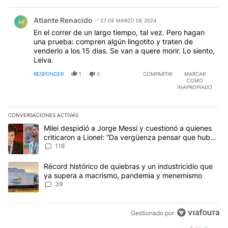
Comentario de Atlante Renacido.
Atlante Renacido
27 DE MARZO DE 2024
AR
En el correr de un largo tiempo, tal vez. Pero hagan
una prueba: compren algún lingotito y traten de
venderlo a los 15 dias. Se van a quere morir. Lo siento,
Leiva.
RESPONDER
1
0
COMPARTIR
MARCAR
COMO
INAPROPIADO
CONVERSACIONES ACTIVAS
Este listado muestra los artículos con más comentarios en los últim
Un artículo de tendencia con el título "Milei despidió a Jorge Mes
Milei despidió a Jorge Messi y cuestionó a quienes
criticaron a Lionel: “Da vergüenza pensar que hubo
anti-Messi”
118
Un artículo de tendencia con el título "Récord histórico de quie
Récord histórico de quiebras y un industricidio que
ya supera a macrismo, pandemia y menemismo
39
Gestionado por