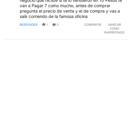
negocio que hiciste si te lo vendieron en 10 Pesos te
van a Pagar 7 como mucho, antes de comprar
pregunta el precio de venta y el de compra y vas a
salir corriendo de la famosa oficina
RESPONDER
1
0
COMPARTIR
MARCAR
COMO
INAPROPIADO