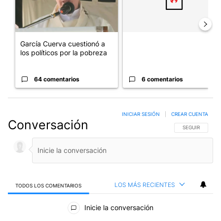
García Cuerva cuestionó a
los políticos por la pobreza
64 comentarios
6 comentarios
INICIAR SESIÓN
|
CREAR CUENTA
Conversación
SIGA ESTA CO
SEGUIR
LOS MÁS RECIENTES
TODOS LOS COMENTARIOS
Todos los comentarios
Inicie la conversación