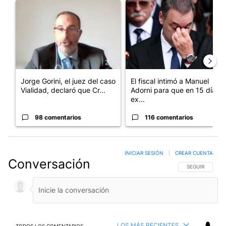
Un artículo de tendencia con el título "Jorge Gorini, el juez d
Un artículo de tendencia con e
Jorge Gorini, el juez del caso
El fiscal intimó a Manuel
Vialidad, declaró que Cr...
Adorni para que en 15 días
ex...
98 comentarios
116 comentarios
INICIAR SESIÓN
|
CREAR CUENTA
Conversación
SIGA ESTA CO
SEGUIR
LOS MÁS RECIENTES