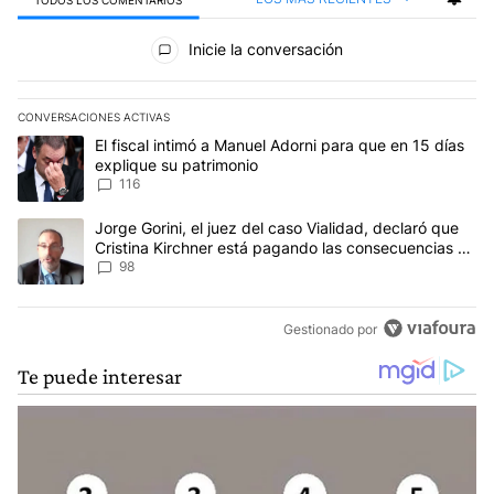
TODOS LOS COMENTARIOS
Todos los comentarios
Inicie la conversación
CONVERSACIONES ACTIVAS
Este listado muestra los artículos con más comentarios en los últim
Un artículo de tendencia con el título "El fiscal intimó a Manuel 
El fiscal intimó a Manuel Adorni para que en 15 días
explique su patrimonio
116
Un artículo de tendencia con el título "Jorge Gorini, el juez del
Jorge Gorini, el juez del caso Vialidad, declaró que
Cristina Kirchner está pagando las consecuencias de
cometer "un delito comprobado"
98
Gestionado por