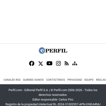
CANALES RSS
QUIENES SOMOS
CONTÁCTENOS
PRIVACIDAD
EQUIPO
REGLAS
Perfil.com - Editorial Perfil S.A.
| © Perfil.com 2006-2026 - Todos los
derechos reservados.
Editor responsable: Carlos Piro.
Registro de la propiedad intelectual RL-2024-31002957-APN-DNDA#MJ