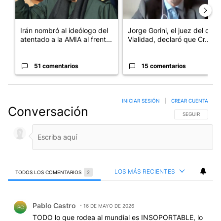
Irán nombró al ideólogo del
Jorge Gorini, el juez del caso
atentado a la AMIA al frent...
Vialidad, declaró que Cr...
51 comentarios
15 comentarios
INICIAR SESIÓN
|
CREAR CUENTA
Conversación
SIGA ESTA CO
SEGUIR
LOS MÁS RECIENTES
TODOS LOS COMENTARIOS
2
Todos los comentarios
Comentario de Pablo Castro.
Pablo Castro
16 DE MAYO DE 2026
PC
TODO lo que rodea al mundial es INSOPORTABLE, lo