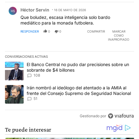
Comentario de Héctor Servin.
Héctor Servin
16 DE MAYO DE 2026
HS
Que boludez, escasa inteligencia solo bardo
mediático para la monada futbolera.
RESPONDER
0
0
COMPARTIR
MARCAR
COMO
INAPROPIADO
CONVERSACIONES ACTIVAS
Este listado muestra los artículos con más comentarios en los últim
Un artículo de tendencia con el título "El Banco Central no pudo 
El Banco Central no pudo dar precisiones sobre un
sobrante de $4 billones
108
Un artículo de tendencia con el título "Irán nombró al ideólogo d
Irán nombró al ideólogo del atentado a la AMIA al
frente del Consejo Supremo de Seguridad Nacional
51
Gestionado por