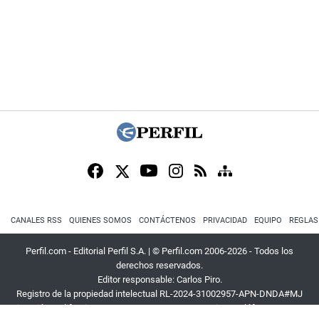
CANALES RSS
QUIENES SOMOS
CONTÁCTENOS
PRIVACIDAD
EQUIPO
REGLAS
Perfil.com - Editorial Perfil S.A.
| © Perfil.com 2006-2026 - Todos los
derechos reservados.
Editor responsable: Carlos Piro.
Registro de la propiedad intelectual RL-2024-31002957-APN-DNDA#MJ
Dirección:
California 2715
,
C1289ABI
,
CABA, Argentina
| Teléfono:
+54 9 11