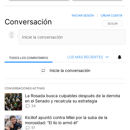
INICIAR SESIÓN
|
CREAR CUENTA
Conversación
SIGA ESTA CO
SEGUIR
LOS MÁS RECIENTES
TODOS LOS COMENTARIOS
Todos los comentarios
Inicie la conversación
CONVERSACIONES ACTIVAS
Este listado muestra los artículos con más comentarios en los últim
Un artículo de tendencia con el título "La Rosada busca culpables
La Rosada busca culpables después de la derrota
en el Senado y recalcula su estrategia
24
Un artículo de tendencia con el título "Kicillof apuntó contra Milei 
Kicillof apuntó contra Milei por la suba de la
morosidad: “El lío lo armó él”
51