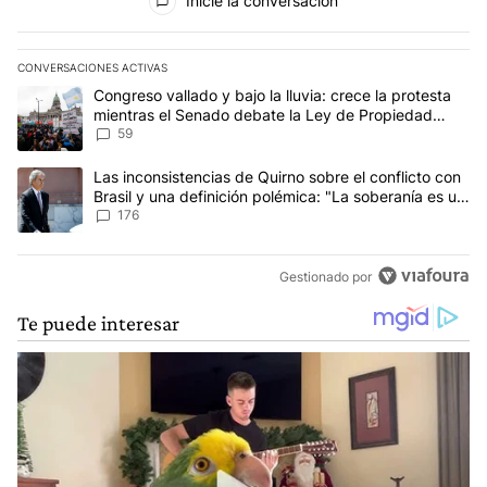
Inicie la conversación
CONVERSACIONES ACTIVAS
Este listado muestra los artículos con más comentarios en los últim
Un artículo de tendencia con el título "Congreso vallado y bajo la
Congreso vallado y bajo la lluvia: crece la protesta
mientras el Senado debate la Ley de Propiedad
Privada
59
Un artículo de tendencia con el título "Las inconsistencias de Qui
Las inconsistencias de Quirno sobre el conflicto con
Brasil y una definición polémica: "La soberanía es un
concepto antiguo"
176
Gestionado por