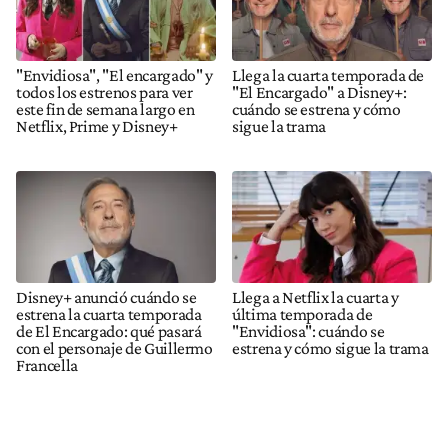
"Envidiosa", "El encargado" y
Llega la cuarta temporada de
todos los estrenos para ver
"El Encargado" a Disney+:
este fin de semana largo en
cuándo se estrena y cómo
Netflix, Prime y Disney+
sigue la trama
Disney+ anunció cuándo se
Llega a Netflix la cuarta y
estrena la cuarta temporada
última temporada de
de El Encargado: qué pasará
"Envidiosa": cuándo se
con el personaje de Guillermo
estrena y cómo sigue la trama
Francella