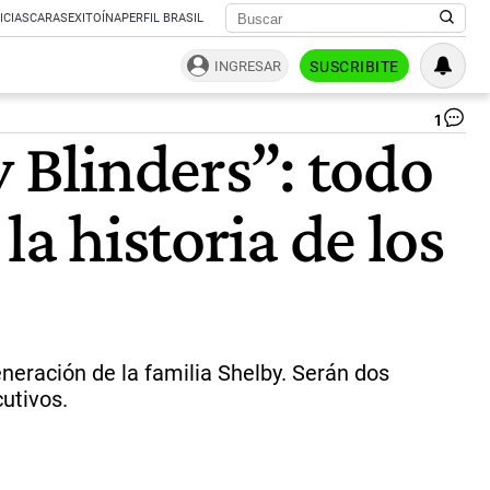
ICIAS
CARAS
EXITOÍNA
PERFIL BRASIL
INGRESAR
SUSCRIBITE
1
Pe
y Blinders”: todo
Bli
|
Net
la historia de los
eración de la familia Shelby. Serán dos
utivos.