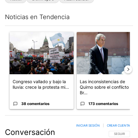
Noticias en Tendencia
Este listado muestra los artículos con más comentarios en los últim
Un artículo de tendencia con el título "Congreso vallado y bajo
Un artículo de tendencia con e
Congreso vallado y bajo la
Las inconsistencias de
lluvia: crece la protesta mi...
Quirno sobre el conflicto con
Br...
38 comentarios
173 comentarios
INICIAR SESIÓN
|
CREAR CUENTA
Conversación
SIGA ESTA CO
SEGUIR