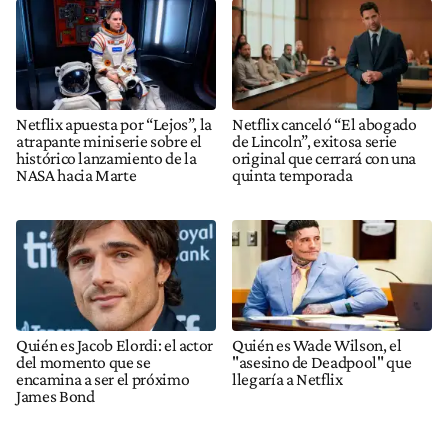
Netflix apuesta por “Lejos”, la
Netflix canceló “El abogado
atrapante miniserie sobre el
de Lincoln”, exitosa serie
histórico lanzamiento de la
original que cerrará con una
NASA hacia Marte
quinta temporada
Quién es Jacob Elordi: el actor
Quién es Wade Wilson, el
del momento que se
"asesino de Deadpool" que
encamina a ser el próximo
llegaría a Netflix
James Bond