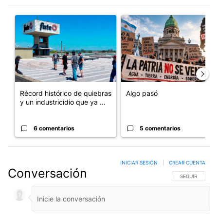
Este listado muestra los artículos con más comentarios en los últim
Un artículo de tendencia con el título "Récord histórico de qu
Un artículo de tendencia con e
Récord histórico de quiebras
Algo pasó
y un industricidio que ya ...
6 comentarios
5 comentarios
INICIAR SESIÓN
|
CREAR CUENTA
Conversación
SIGA ESTA CO
SEGUIR