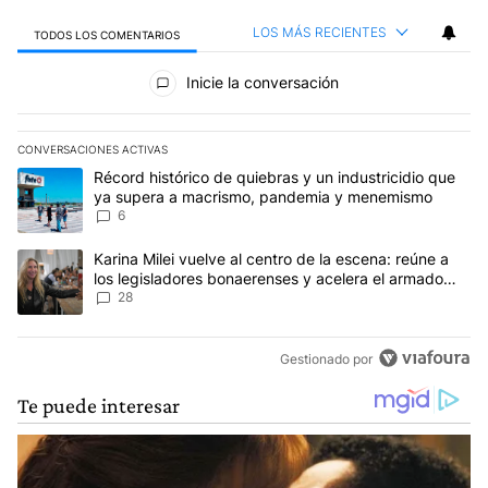
LOS MÁS RECIENTES
TODOS LOS COMENTARIOS
Todos los comentarios
Inicie la conversación
CONVERSACIONES ACTIVAS
Este listado muestra los artículos con más comentarios en los últim
Un artículo de tendencia con el título "Récord histórico de quie
Récord histórico de quiebras y un industricidio que
ya supera a macrismo, pandemia y menemismo
6
Un artículo de tendencia con el título "Karina Milei vuelve al cen
Karina Milei vuelve al centro de la escena: reúne a
los legisladores bonaerenses y acelera el armado
para 2027
28
Gestionado por