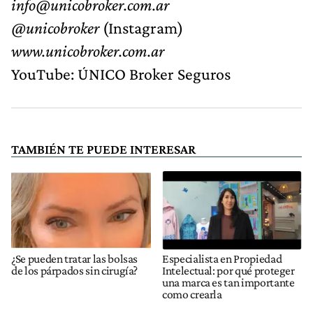
info@unicobroker.com.ar
@unicobroker
(Instagram)
www.unicobroker.com.ar
YouTube: ÚNICO Broker Seguros
TAMBIÉN TE PUEDE INTERESAR
¿Se pueden tratar las bolsas
Especialista en Propiedad
de los párpados sin cirugía?
Intelectual: por qué proteger
una marca es tan importante
como crearla