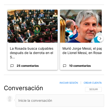
Este listado muestra los artículos con más comentarios en los últim
Un artículo de tendencia con el título "La Rosada busca culpabl
Un artículo de tendencia con e
La Rosada busca culpables
Murió Jorge Messi, el papá
después de la derrota en el
de Lionel Messi, en Rosario
S...
25 comentarios
10 comentarios
INICIAR SESIÓN
|
CREAR CUENTA
Conversación
SIGA ESTA CO
SEGUIR