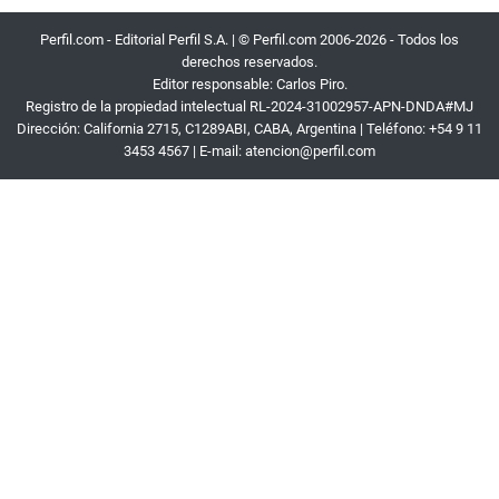
Perfil.com - Editorial Perfil S.A.
| © Perfil.com 2006-2026 - Todos los
derechos reservados.
Editor responsable: Carlos Piro.
Registro de la propiedad intelectual RL-2024-31002957-APN-DNDA#MJ
Dirección:
California 2715
,
C1289ABI
,
CABA, Argentina
| Teléfono:
+54 9 11
3453 4567
| E-mail:
atencion@perfil.com