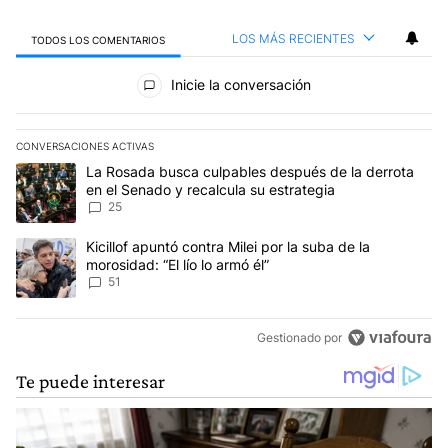
LOS MÁS RECIENTES
TODOS LOS COMENTARIOS
Todos los comentarios
Inicie la conversación
CONVERSACIONES ACTIVAS
Este listado muestra los artículos con más comentarios en los últim
Un artículo de tendencia con el título "La Rosada busca culpables
La Rosada busca culpables después de la derrota
en el Senado y recalcula su estrategia
25
Un artículo de tendencia con el título "Kicillof apuntó contra Milei 
Kicillof apuntó contra Milei por la suba de la
morosidad: “El lío lo armó él”
51
Gestionado por