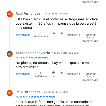
INAPROPIADO
Comentario de Raul Fernandez.
Raul Fernandez
25 DE ABRIL DE 2023
RF
Está bien claro que el poder es la droga más adictiva
que existe . . . 80 años y ni piensa que la parca está
muy cerca
2
RESPONDER
COMPARTIR
MARCAR
RESPUESTAS
1
1
COMO
INAPROPIADO
Respuesta de Sebastian Echeverria.
Sebastian Echeverria
25 DE ABRIL DE 2023
SE
Responder a
Raul Fernandez
No piensa, no procesa, hay videos que se lo ve en
otra dimension.
1
RESPONDER
COMPARTIR
MARCAR
RESPUESTA
2
1
COMO
INAPROPIADO
Respuesta de Raul Fernandez.
Raul Fernandez
26 DE ABRIL DE 2023
RF
Responder a
Sebastian Echeverria
no creo que le falte inteligencia, caso contrario no
estaría donde llegó, digo que le sobra ambición.