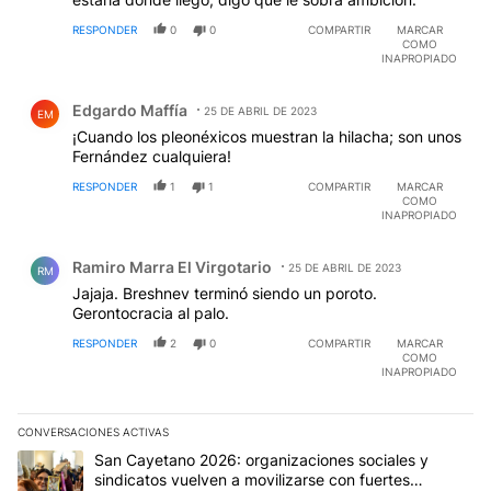
RESPONDER
0
0
COMPARTIR
MARCAR
COMO
INAPROPIADO
Comentario de Edgardo Maffía.
Edgardo Maffía
25 DE ABRIL DE 2023
EM
¡Cuando los pleonéxicos muestran la hilacha; son unos
Fernández cualquiera!
RESPONDER
1
1
COMPARTIR
MARCAR
COMO
INAPROPIADO
Comentario de Ramiro Marra El Virgotario.
Ramiro Marra El Virgotario
25 DE ABRIL DE 2023
RM
Jajaja. Breshnev terminó siendo un poroto.
Gerontocracia al palo.
RESPONDER
2
0
COMPARTIR
MARCAR
COMO
INAPROPIADO
CONVERSACIONES ACTIVAS
Este listado muestra los artículos con más comentarios en los últim
Un artículo de tendencia con el título "San Cayetano 2026: organi
San Cayetano 2026: organizaciones sociales y
sindicatos vuelven a movilizarse con fuertes