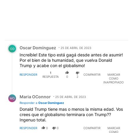
Comentario de Oscar Domínguez.
Oscar Domínguez
25 DE ABRIL DE 2023
OD
Increíble! Este tipo está gagá desde antes de asumir!
Por el bien de la humanidad, que vuelva Donald
Trump y acabe con el globalismo!
1
RESPONDER
COMPARTIR
MARCAR
RESPUESTA
0
2
COMO
INAPROPIADO
Respuesta de Maria OConnor.
Maria OConnor
25 DE ABRIL DE 2023
MO
Responder a
Oscar Domínguez
Donald Trump tiene mas o menos la misma edad. Vos
crees que el globalismo terminara con Trump??
Ingenuo total.
RESPONDER
0
0
COMPARTIR
MARCAR
COMO