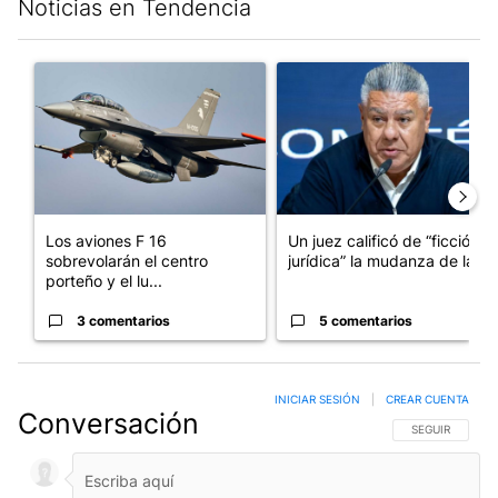
Noticias en Tendencia
Este listado muestra los artículos con más comentarios en los últim
Un artículo de tendencia con el título "Los aviones F 16 sobrevo
Un artículo de tendencia con el
Los aviones F 16
Un juez calificó de “ficción
sobrevolarán el centro
jurídica” la mudanza de la...
porteño y el lu...
3 comentarios
5 comentarios
INICIAR SESIÓN
|
CREAR CUENTA
Conversación
SIGA ESTA CO
SEGUIR