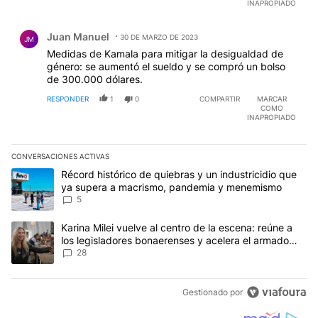
INAPROPIADO
Comentario de Juan Manuel.
Juan Manuel
30 DE MARZO DE 2023
JM
Medidas de Kamala para mitigar la desigualdad de
género: se aumentó el sueldo y se compró un bolso
de 300.000 dólares.
RESPONDER
1
0
COMPARTIR
MARCAR
COMO
INAPROPIADO
CONVERSACIONES ACTIVAS
Este listado muestra los artículos con más comentarios en los últim
Un artículo de tendencia con el título "Récord histórico de quie
Récord histórico de quiebras y un industricidio que
ya supera a macrismo, pandemia y menemismo
5
Un artículo de tendencia con el título "Karina Milei vuelve al cen
Karina Milei vuelve al centro de la escena: reúne a
los legisladores bonaerenses y acelera el armado
para 2027
28
Gestionado por