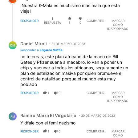
¡Nuestra K-Mala es muchísimo más mala que esta
vieja!
1
RESPONDER
COMPARTIR
MARCAR
RESPUESTA
1
0
COMO
INAPROPIADO
Respuesta de Daniel Miroli.
Daniel Miroli
31 DE MARZO DE 2023
DM
Responder a
Edgardo Maffía
no te creas, este plan africano de la mano de Bill
Gates y Pfizer suena a macabro, lo van a poner un
chip y vacunar a todos los africanos, seguramente un
plan de estelizacion masiva por quien promueve el
control de natalidad porque el mundo esta muy
poblado
RESPONDER
1
0
COMPARTIR
MARCAR
COMO
INAPROPIADO
Comentario de Ramiro Marra El Virgotario.
Ramiro Marra El Virgotario
30 DE MARZO DE 2023
RM
Y dfale con el femi nazismo
RESPONDER
1
0
COMPARTIR
MARCAR
COMO