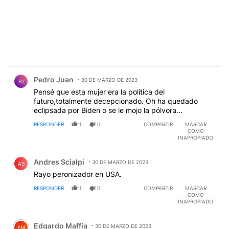
Comentario de Pedro Juan.
Pedro Juan
30 DE MARZO DE 2023
PJ
Pensé que esta mujer era la política del
futuro,totalmente decepcionado. Oh ha quedado
eclipsada por Biden o se le mojo la pólvora...
RESPONDER
1
0
COMPARTIR
MARCAR
COMO
INAPROPIADO
Comentario de Andres Scialpi.
Andres Scialpi
30 DE MARZO DE 2023
AS
Rayo peronizador en USA.
RESPONDER
1
0
COMPARTIR
MARCAR
COMO
INAPROPIADO
Comentario de Edgardo Maffía.
Edgardo Maffía
30 DE MARZO DE 2023
EM