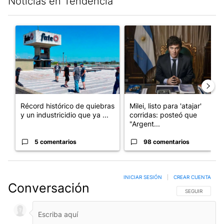
Noticias en Tendencia
Este listado muestra los artículos con más comentarios en los últim
Un artículo de tendencia con el título "Récord histórico de qu
Un artículo de tendencia con el
Récord histórico de quiebras
Milei, listo para 'atajar'
y un industricidio que ya ...
corridas: posteó que
"Argent...
5 comentarios
98 comentarios
INICIAR SESIÓN
|
CREAR CUENTA
Conversación
SIGA ESTA CO
SEGUIR