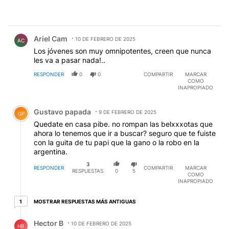
Comentario de Ariel Cam.
Ariel Cam
10 DE FEBRERO DE 2025
AC
Los jóvenes son muy omnipotentes, creen que nunca
les va a pasar nada!..
RESPONDER
0
0
COMPARTIR
MARCAR
COMO
INAPROPIADO
Comentario de Gustavo papada.
Gustavo papada
9 DE FEBRERO DE 2025
GP
Quedate en casa pibe. no rompan las belxxxotas que
ahora lo tenemos que ir a buscar? seguro que te fuiste
con la guita de tu papi que la gano o la robo en la
argentina.
3
RESPONDER
COMPARTIR
MARCAR
RESPUESTAS
0
5
COMO
INAPROPIADO
1 respuesta más antiguas
MOSTRAR RESPUESTAS MÁS ANTIGUAS
1
Respuesta de Hector B.
Hector B
10 DE FEBRERO DE 2025
HB