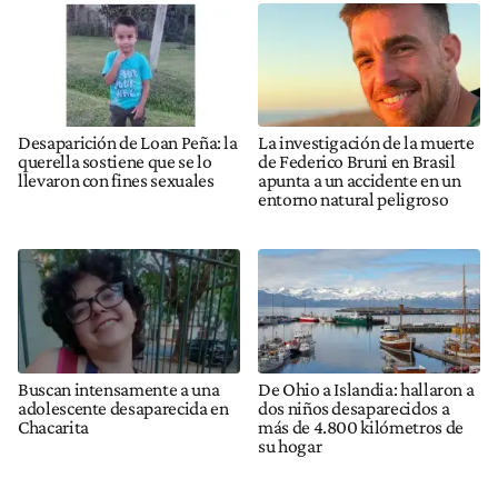
Desaparición de Loan Peña: la
La investigación de la muerte
querella sostiene que se lo
de Federico Bruni en Brasil
llevaron con fines sexuales
apunta a un accidente en un
entorno natural peligroso
Buscan intensamente a una
De Ohio a Islandia: hallaron a
adolescente desaparecida en
dos niños desaparecidos a
Chacarita
más de 4.800 kilómetros de
su hogar