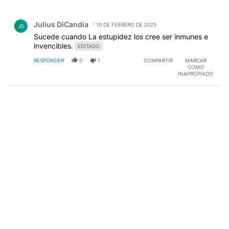
Todos los comentarios
Comentario de Julius DiCandia.
Julius DiCandia
10 DE FEBRERO DE 2025
JD
Sucede cuando La estupidez los cree ser inmunes e
invencibles.
EDITADO
RESPONDER
0
1
COMPARTIR
MARCAR
COMO
INAPROPIADO