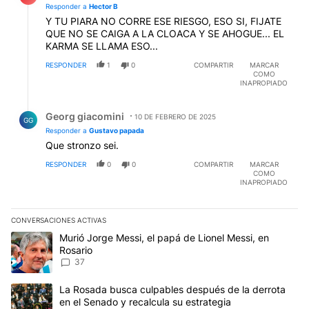
Responder a
Hector B
Y TU PIARA NO CORRE ESE RIESGO, ESO SI, FIJATE
QUE NO SE CAIGA A LA CLOACA Y SE AHOGUE... EL
KARMA SE LLAMA ESO...
RESPONDER
1
0
COMPARTIR
MARCAR
COMO
INAPROPIADO
Respuesta de Georg giacomini.
Georg giacomini
10 DE FEBRERO DE 2025
GG
Responder a
Gustavo papada
Que stronzo sei.
RESPONDER
0
0
COMPARTIR
MARCAR
COMO
INAPROPIADO
CONVERSACIONES ACTIVAS
Este listado muestra los artículos con más comentarios en los últim
Un artículo de tendencia con el título "Murió Jorge Messi, el papá
Murió Jorge Messi, el papá de Lionel Messi, en
Rosario
37
Un artículo de tendencia con el título "La Rosada busca culpables
La Rosada busca culpables después de la derrota
en el Senado y recalcula su estrategia