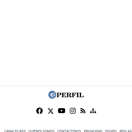
CANALES RSS
QUIENES SOMOS
CONTÁCTENOS
PRIVACIDAD
EQUIPO
REGLAS