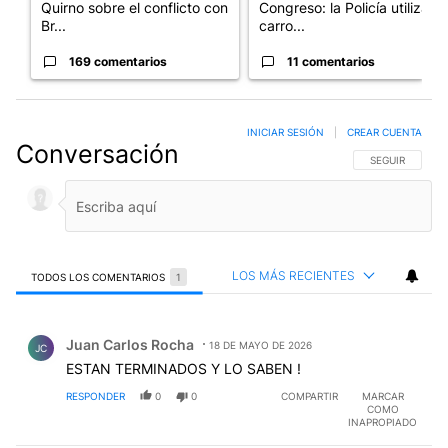
Quirno sobre el conflicto con
Congreso: la Policía utiliza
Br...
carro...
169 comentarios
11 comentarios
INICIAR SESIÓN
|
CREAR CUENTA
Conversación
SIGA ESTA CO
SEGUIR
LOS MÁS RECIENTES
TODOS LOS COMENTARIOS
1
Todos los comentarios
Comentario de Juan Carlos Rocha.
Juan Carlos Rocha
18 DE MAYO DE 2026
JC
ESTAN TERMINADOS Y LO SABEN !
RESPONDER
0
0
COMPARTIR
MARCAR
COMO
INAPROPIADO