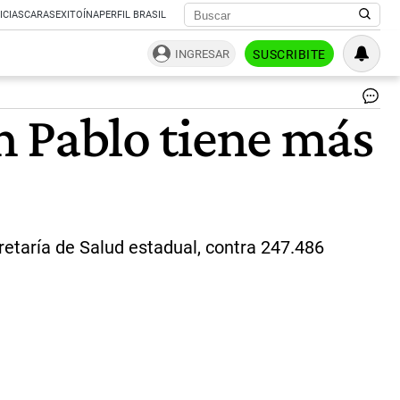
ICIAS
CARAS
EXITOÍNA
PERFIL BRASIL
INGRESAR
SUSCRIBITE
El
an Pablo tiene más
co
en
Bra
|
Ag
Af
retaría de Salud estadual, contra 247.486