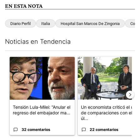
EN ESTA NOTA
Diario Perfil
Italia
Hospital San Marcos De Zingonia
Coron
Noticias en Tendencia
Este listado muestra los artículos con más comentarios en los últim
Un artículo de tendencia con el título "Tensión Lula-Milei: “A
Un artículo de tendencia con 
Tensión Lula-Milei: “Anular el
Un economista criticó el uso
regreso del embajador ma...
de comparaciones con el
úl...
32 comentarios
22 comentarios