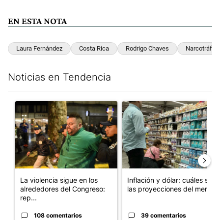
EN ESTA NOTA
Laura Fernández
Costa Rica
Rodrigo Chaves
Narcotráfico
Noticias en Tendencia
Este listado muestra los artículos con más comentarios en los últim
Un artículo de tendencia con el título "La violencia sigue en l
Un artículo de tendencia con e
La violencia sigue en los
Inflación y dólar: cuáles son
alrededores del Congreso:
las proyecciones del merc...
rep...
108 comentarios
39 comentarios