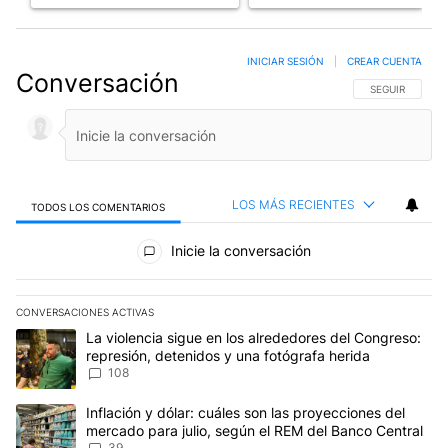
INICIAR SESIÓN
|
CREAR CUENTA
Conversación
SIGA ESTA CO
SEGUIR
LOS MÁS RECIENTES
TODOS LOS COMENTARIOS
Todos los comentarios
Inicie la conversación
CONVERSACIONES ACTIVAS
Este listado muestra los artículos con más comentarios en los últim
Un artículo de tendencia con el título "La violencia sigue en los 
La violencia sigue en los alrededores del Congreso:
represión, detenidos y una fotógrafa herida
108
Un artículo de tendencia con el título "Inflación y dólar: cuáles 
Inflación y dólar: cuáles son las proyecciones del
mercado para julio, según el REM del Banco Central
39