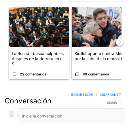
Este listado muestra los artículos con más comentarios en los últim
Un artículo de tendencia con el título "La Rosada busca culpabl
Un artículo de tendencia con el
La Rosada busca culpables
Kicillof apuntó contra Milei
después de la derrota en el
por la suba de la morosida...
S...
22 comentarios
49 comentarios
INICIAR SESIÓN
|
CREAR CUENTA
Conversación
SIGA ESTA CO
SEGUIR