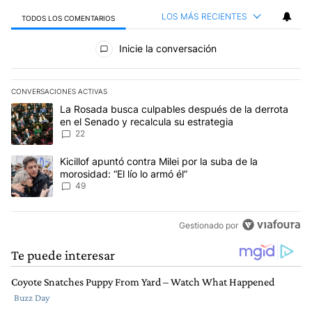
LOS MÁS RECIENTES
TODOS LOS COMENTARIOS
Todos los comentarios
Inicie la conversación
CONVERSACIONES ACTIVAS
Este listado muestra los artículos con más comentarios en los últim
Un artículo de tendencia con el título "La Rosada busca culpables
La Rosada busca culpables después de la derrota
en el Senado y recalcula su estrategia
22
Un artículo de tendencia con el título "Kicillof apuntó contra Milei 
Kicillof apuntó contra Milei por la suba de la
morosidad: “El lío lo armó él”
49
Gestionado por