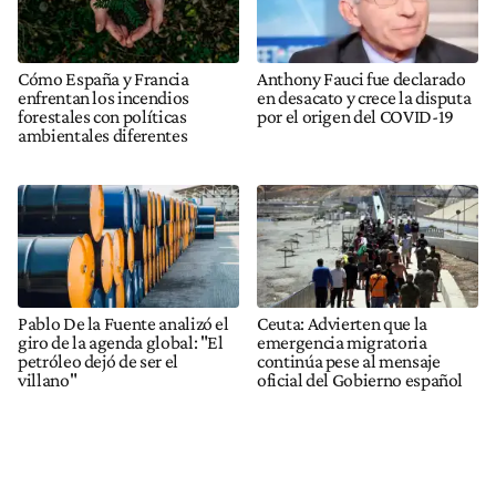
Cómo España y Francia
Anthony Fauci fue declarado
enfrentan los incendios
en desacato y crece la disputa
forestales con políticas
por el origen del COVID-19
ambientales diferentes
Pablo De la Fuente analizó el
Ceuta: Advierten que la
giro de la agenda global: "El
emergencia migratoria
petróleo dejó de ser el
continúa pese al mensaje
villano"
oficial del Gobierno español