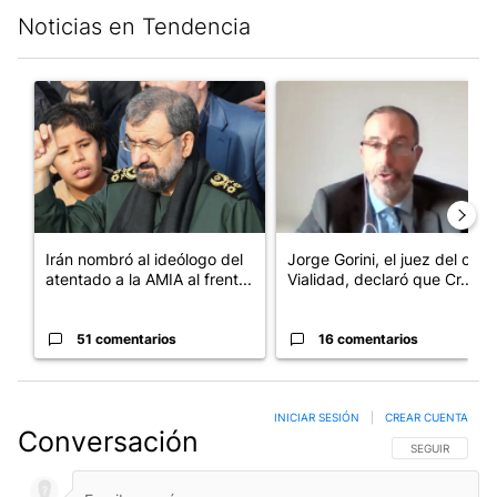
Noticias en Tendencia
Este listado muestra los artículos con más comentarios en los últim
Un artículo de tendencia con el título "Irán nombró al ideólogo
Un artículo de tendencia con e
Irán nombró al ideólogo del
Jorge Gorini, el juez del caso
atentado a la AMIA al frent...
Vialidad, declaró que Cr...
51 comentarios
16 comentarios
INICIAR SESIÓN
|
CREAR CUENTA
Conversación
SIGA ESTA CO
SEGUIR