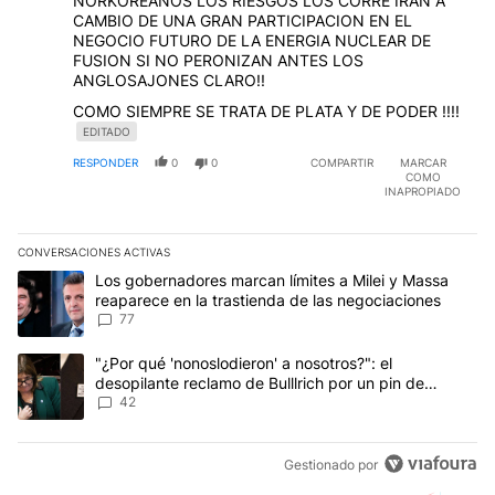
NORKOREANOS LOS RIESGOS LOS CORRE IRAN A
CAMBIO DE UNA GRAN PARTICIPACION EN EL
NEGOCIO FUTURO DE LA ENERGIA NUCLEAR DE
FUSION SI NO PERONIZAN ANTES LOS
ANGLOSAJONES CLARO!!
COMO SIEMPRE SE TRATA DE PLATA Y DE PODER !!!!
EDITADO
RESPONDER
0
0
COMPARTIR
MARCAR
COMO
INAPROPIADO
CONVERSACIONES ACTIVAS
Este listado muestra los artículos con más comentarios en los últim
Un artículo de tendencia con el título "Los gobernadores marcan l
Los gobernadores marcan límites a Milei y Massa
reaparece en la trastienda de las negociaciones
77
Un artículo de tendencia con el título ""¿Por qué 'nonoslodieron' a
"¿Por qué 'nonoslodieron' a nosotros?": el
desopilante reclamo de Bulllrich por un pin de
Malvinas
42
Gestionado por