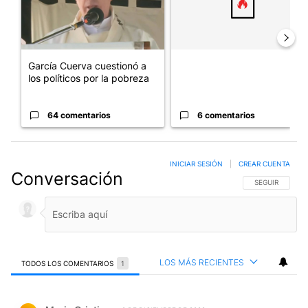
García Cuerva cuestionó a
los políticos por la pobreza
64 comentarios
6 comentarios
INICIAR SESIÓN
|
CREAR CUENTA
Conversación
SIGA ESTA CO
SEGUIR
LOS MÁS RECIENTES
TODOS LOS COMENTARIOS
1
Todos los comentarios
Comentario de Maria Cristina.