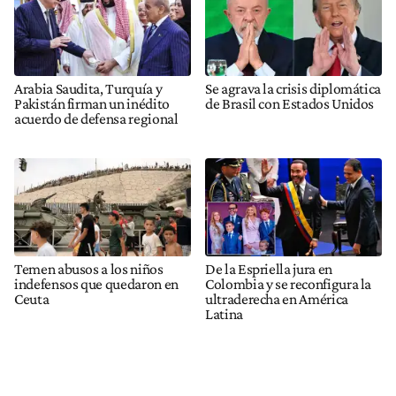
Arabia Saudita, Turquía y
Se agrava la crisis diplomática
Pakistán firman un inédito
de Brasil con Estados Unidos
acuerdo de defensa regional
Temen abusos a los niños
De la Espriella jura en
indefensos que quedaron en
Colombia y se reconfigura la
Ceuta
ultraderecha en América
Latina