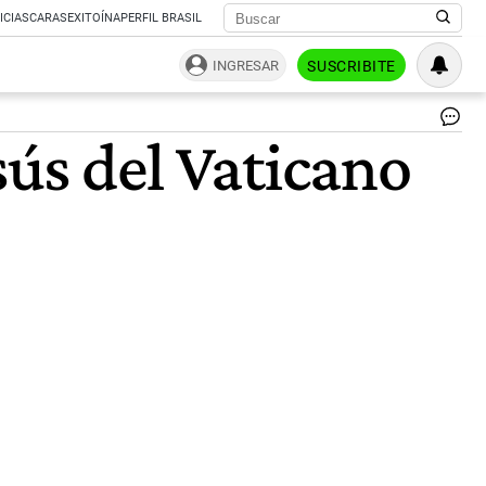
ICIAS
CARAS
EXITOÍNA
PERFIL BRASIL
INGRESAR
SUSCRIBITE
|
sús del Vaticano
AF