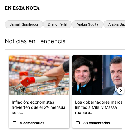
EN ESTA NOTA
Jamal Khashoggi
Diario Perfil
Arabia Sudita
Arabia Saudí
Noticias en Tendencia
Este listado muestra los artículos con más comentarios en los últim
Un artículo de tendencia con el título "Inflación: economistas a
Un artículo de tendencia con e
Inflación: economistas
Los gobernadores marcan
advierten que el 2% mensual
límites a Milei y Massa
se c...
reapare...
5 comentarios
88 comentarios