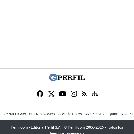
CANALES RSS
QUIENES SOMOS
CONTÁCTENOS
PRIVACIDAD
EQUIPO
REGLAS
Perfil.com - Editorial Perfil S.A.
| © Perfil.com 2006-2026 - Todos los
derechos reservados.