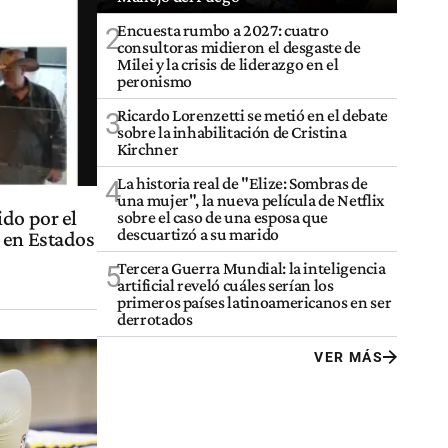
Encuesta rumbo a 2027: cuatro
2
consultoras midieron el desgaste de
Milei y la crisis de liderazgo en el
peronismo
Ricardo Lorenzetti se metió en el debate
3
sobre la inhabilitación de Cristina
Kirchner
La historia real de "Elize: Sombras de
4
una mujer", la nueva película de Netflix
ido por el
sobre el caso de una esposa que
descuartizó a su marido
 en Estados
Tercera Guerra Mundial: la inteligencia
5
artificial reveló cuáles serían los
primeros países latinoamericanos en ser
derrotados
VER MÁS