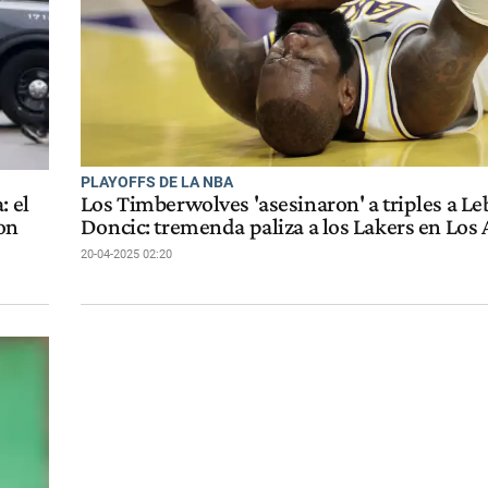
PLAYOFFS DE LA NBA
: el
Los Timberwolves 'asesinaron' a triples a Le
con
Doncic: tremenda paliza a los Lakers en Los
20-04-2025 02:20