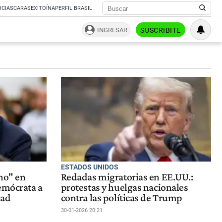
ICIAS
CARAS
EXITOÍNA
PERFIL BRASIL
INGRESAR
SUSCRIBITE
ESTADOS UNIDOS
no" en
Redadas migratorias en EE.UU.:
emócrata a
protestas y huelgas nacionales
dad
contra las políticas de Trump
30-01-2026 20:21