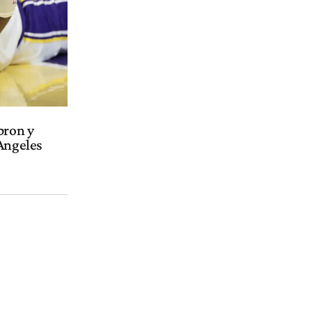
bron y
 Angeles