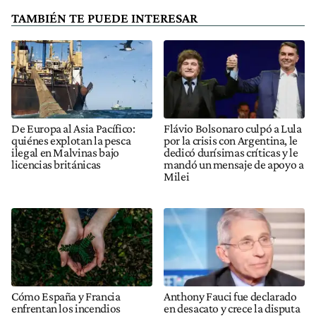
TAMBIÉN TE PUEDE INTERESAR
De Europa al Asia Pacífico:
Flávio Bolsonaro culpó a Lula
quiénes explotan la pesca
por la crisis con Argentina, le
ilegal en Malvinas bajo
dedicó durísimas críticas y le
licencias británicas
mandó un mensaje de apoyo a
Milei
Cómo España y Francia
Anthony Fauci fue declarado
enfrentan los incendios
en desacato y crece la disputa