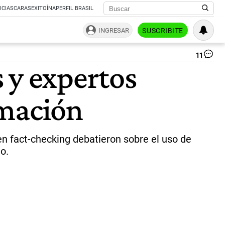
ICIAS
CARAS
EXITOÍNA
PERFIL BRASIL
INGRESAR
SUSCRIBITE
11
Co
 y expertos
Int
so
la
rmación
De
|
Ce
Per
en fact-checking debatieron sobre el uso de
o.