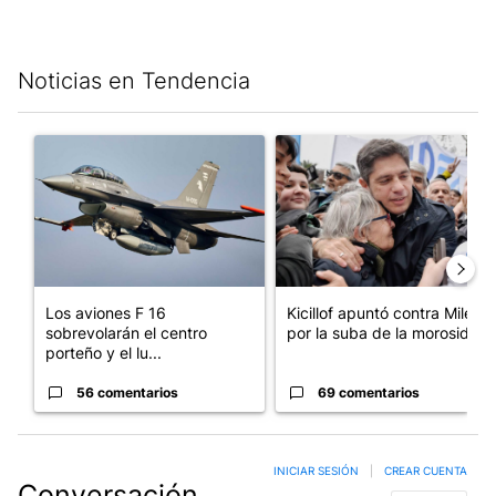
Noticias en Tendencia
Este listado muestra los artículos con más comentarios en los últim
Un artículo de tendencia con el título "Los aviones F 16 sobrevo
Un artículo de tendencia con el
Los aviones F 16
Kicillof apuntó contra Milei
sobrevolarán el centro
por la suba de la morosida...
porteño y el lu...
56 comentarios
69 comentarios
INICIAR SESIÓN
|
CREAR CUENTA
Conversación