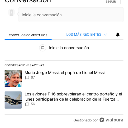
SIGA ESTA CO
SEGUIR
LOS MÁS RECIENTES
TODOS LOS COMENTARIOS
Todos los comentarios
Inicie la conversación
CONVERSACIONES ACTIVAS
Este listado muestra los artículos con más comentarios en los últim
Un artículo de tendencia con el título "Murió Jorge Messi, el papá
Murió Jorge Messi, el papá de Lionel Messi
67
Un artículo de tendencia con el título "Los aviones F 16 sobrevola
Los aviones F 16 sobrevolarán el centro porteño y el
lunes participarán de la celebración de la Fuerza
Aérea
56
Gestionado por