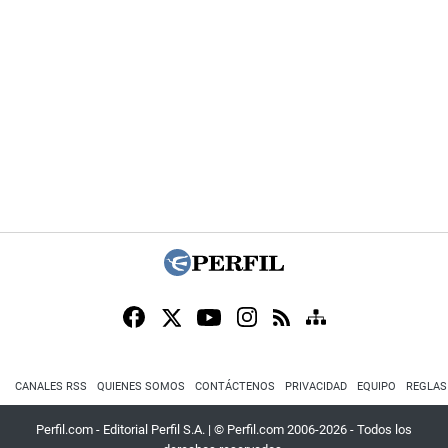
CANALES RSS
QUIENES SOMOS
CONTÁCTENOS
PRIVACIDAD
EQUIPO
REGLAS
Perfil.com - Editorial Perfil S.A.
| © Perfil.com 2006-2026 - Todos los