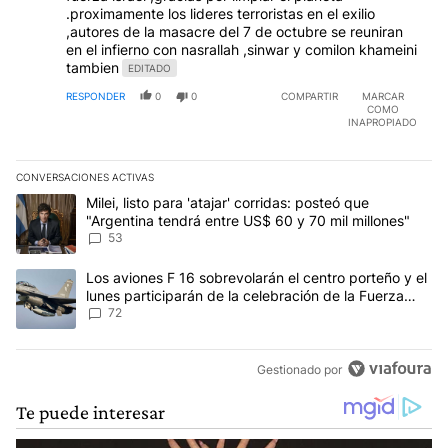
.proximamente los lideres terroristas en el exilio
,autores de la masacre del 7 de octubre se reuniran
en el infierno con nasrallah ,sinwar y comilon khameini
tambien
EDITADO
RESPONDER
0
0
COMPARTIR
MARCAR
COMO
INAPROPIADO
CONVERSACIONES ACTIVAS
Este listado muestra los artículos con más comentarios en los últim
Un artículo de tendencia con el título "Milei, listo para 'atajar' 
Milei, listo para 'atajar' corridas: posteó que
"Argentina tendrá entre US$ 60 y 70 mil millones"
53
Un artículo de tendencia con el título "Los aviones F 16 sobrevola
Los aviones F 16 sobrevolarán el centro porteño y el
lunes participarán de la celebración de la Fuerza
Aérea
72
Gestionado por