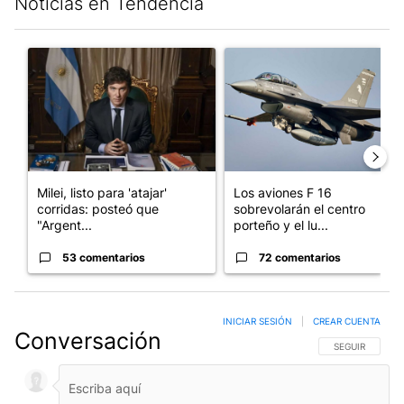
Noticias en Tendencia
Este listado muestra los artículos con más comentarios en los últim
Un artículo de tendencia con el título "Milei, listo para 'atajar
Un artículo de tendencia con e
Milei, listo para 'atajar'
Los aviones F 16
corridas: posteó que
sobrevolarán el centro
"Argent...
porteño y el lu...
53 comentarios
72 comentarios
INICIAR SESIÓN
|
CREAR CUENTA
Conversación
SIGA ESTA CO
SEGUIR