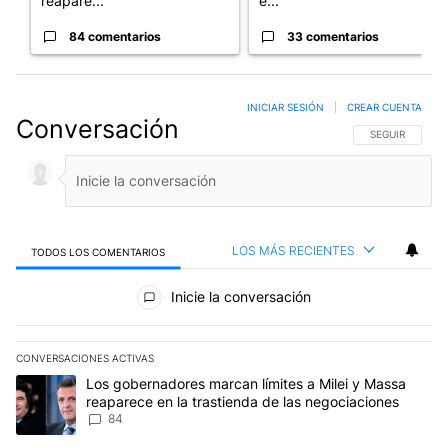
reapare...
e...
84 comentarios
33 comentarios
INICIAR SESIÓN
|
CREAR CUENTA
Conversación
SIGA ESTA CO
SEGUIR
LOS MÁS RECIENTES
TODOS LOS COMENTARIOS
Todos los comentarios
Inicie la conversación
CONVERSACIONES ACTIVAS
Este listado muestra los artículos con más comentarios en los últim
Un artículo de tendencia con el título "Los gobernadores marcan l
Los gobernadores marcan límites a Milei y Massa
reaparece en la trastienda de las negociaciones
84