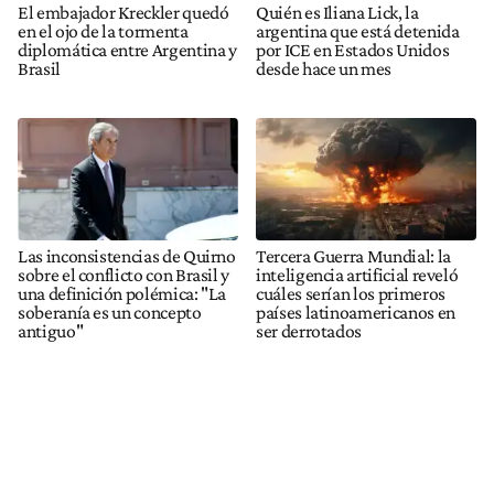
El embajador Kreckler quedó
Quién es Iliana Lick, la
en el ojo de la tormenta
argentina que está detenida
diplomática entre Argentina y
por ICE en Estados Unidos
Brasil
desde hace un mes
Las inconsistencias de Quirno
Tercera Guerra Mundial: la
sobre el conflicto con Brasil y
inteligencia artificial reveló
una definición polémica: "La
cuáles serían los primeros
soberanía es un concepto
países latinoamericanos en
antiguo"
ser derrotados