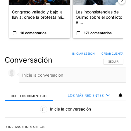
Congreso vallado y bajo la
Las inconsistencias de
lluvia: crece la protesta mi...
Quirno sobre el conflicto con
Br...
16 comentarios
171 comentarios
INICIAR SESIÓN
|
CREAR CUENTA
Conversación
SIGA ESTA CO
SEGUIR
LOS MÁS RECIENTES
TODOS LOS COMENTARIOS
Todos los comentarios
Inicie la conversación
CONVERSACIONES ACTIVAS