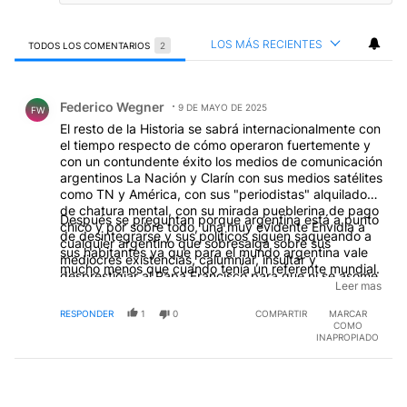
LOS MÁS RECIENTES
TODOS LOS COMENTARIOS
2
Todos los comentarios
Comentario de Federico Wegner.
Federico Wegner
9 DE MAYO DE 2025
FW
El resto de la Historia se sabrá internacionalmente con
el tiempo respecto de cómo operaron fuertemente y
con un contundente éxito los medios de comunicación
argentinos La Nación y Clarín con sus medios satélites
como TN y América, con sus "periodistas" alquilados
de chatura mental, con su mirada pueblerina de pago
Después se preguntan porque argentina está a punto
chico y por sobre todo, una muy evidente Envidia a
de desintegrarse y sus políticos siguen saqueando a
cualquier argentino que sobresalga sobre sus
sus habitantes ya que para el mundo argentina vale
mediocres existencias, calumniar, insultar y
mucho menos que cuando tenía un referente mundial.
desprestigiar al Papa Francisco para que ni se asome
Leer mas
por su país fue la "misión" a conseguir por los
"periodistas", opinologos, panelistas y demás chantas
RESPONDER
1
0
COMPARTIR
MARCAR
televisivos y radiales argentinos, todo ese operativo
COMO
INAPROPIADO
de demolición comenzó a partir del 10 de diciembre
de 2015, lograron influenciar sobre la masa de
habitantes consumidora de medios sabiendo de que
se dirigían a un pueblo ignorante, mediocre,
consumidor de esos medios a los que "trabajaron"