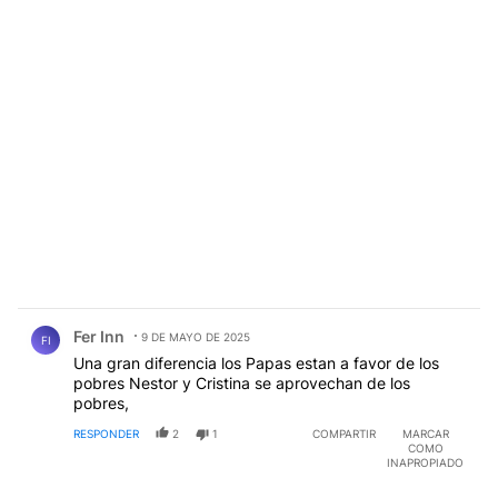
muy bien por 11 años, desde inventarle que era
"peronista", hasta comunista,todo sin escalas, de ser
el líder y organizador de los piquetes, hasta ser un
puntero político, el ego periodístico argentino y la
típica auto referencialidad de convertirse en
catadores de discurso internacionales, sacando de
contexto y "interpretando" discurso, miradas,sonrisas,
fotos, hasta quien (para los periodistas) era
"merecedor" de recibir un Rosario que daba a todos,
así de ignorantes se comportaron los medios y sus
consumidores argentinos.
Comentario de Fer Inn.
Fer Inn
9 DE MAYO DE 2025
FI
Una gran diferencia los Papas estan a favor de los
pobres Nestor y Cristina se aprovechan de los
pobres,
RESPONDER
2
1
COMPARTIR
MARCAR
COMO
INAPROPIADO