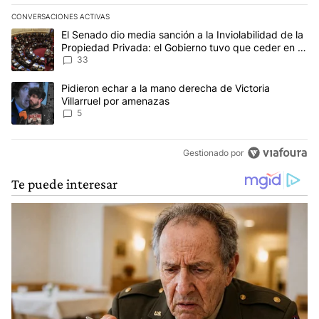
CONVERSACIONES ACTIVAS
Este listado muestra los artículos con más comentarios en los últim
Un artículo de tendencia con el título "El Senado dio media sanci
El Senado dio media sanción a la Inviolabilidad de la
Propiedad Privada: el Gobierno tuvo que ceder en la
Ley del Manejo del Fuego
33
Un artículo de tendencia con el título "Pidieron echar a la mano d
Pidieron echar a la mano derecha de Victoria
Villarruel por amenazas
5
Gestionado por