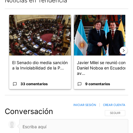
Noticias en Tendencia
Este listado muestra los artículos con más comentarios en los últim
Un artículo de tendencia con el título "El Senado dio media san
Un artículo de tendencia con e
El Senado dio media sanción
Javier Milei se reunió con
a la Inviolabilidad de la P...
Daniel Noboa en Ecuador y
av...
33 comentarios
9 comentarios
INICIAR SESIÓN
|
CREAR CUENTA
Conversación
SIGA ESTA CO
SEGUIR