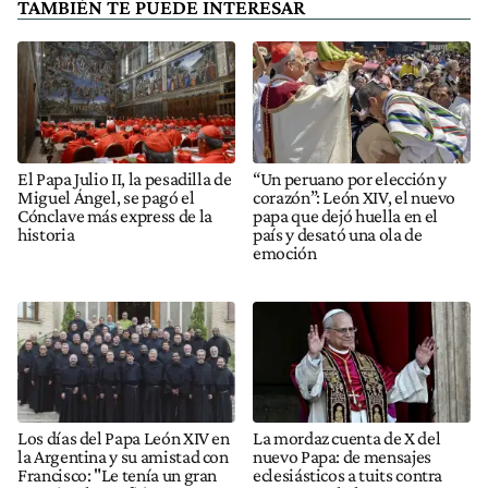
TAMBIÉN TE PUEDE INTERESAR
El Papa Julio II, la pesadilla de
“Un peruano por elección y
Miguel Ángel, se pagó el
corazón”: León XIV, el nuevo
Cónclave más express de la
papa que dejó huella en el
historia
país y desató una ola de
emoción
Los días del Papa León XIV en
La mordaz cuenta de X del
la Argentina y su amistad con
nuevo Papa: de mensajes
Francisco: "Le tenía un gran
eclesiásticos a tuits contra