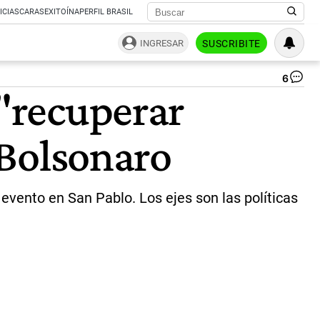
ICIAS
CARAS
EXITOÍNA
PERFIL BRASIL
INGRESAR
SUSCRIBITE
6
El
 "recuperar
ca
a
la
r Bolsonaro
pr
de
Bra
Lu
Iná
evento en San Pablo. Los ejes son las políticas
Lu
da
Sil
pr
los
li
de
su
pr