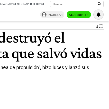
ICIAS
CARAS
EXITOÍNA
PERFIL BRASIL
INGRESAR
SUSCRIBITE
4
Un
destruyó el
vis
del
bu
a que salvó vidas
de
ca
Dal
qu
se
nea de propulsión", hizo luces y lanzó sus
est
co
el
pu
Fr
Sc
Ke
pr
su