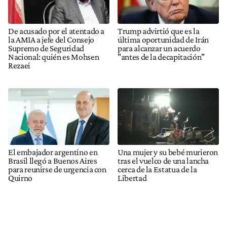
De acusado por el atentado a
Trump advirtió que es la
la AMIA a jefe del Consejo
última oportunidad de Irán
Supremo de Seguridad
para alcanzar un acuerdo
Nacional: quién es Mohsen
"antes de la decapitación"
Rezaei
El embajador argentino en
Una mujer y su bebé murieron
Brasil llegó a Buenos Aires
tras el vuelco de una lancha
para reunirse de urgencia con
cerca de la Estatua de la
Quirno
Libertad