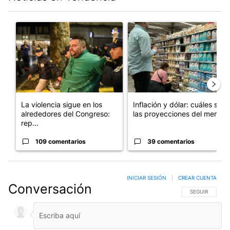
Este listado muestra los artículos con más comentarios en los últim
Un artículo de tendencia con el título "La violencia sigue en l
Un artículo de tendencia con e
La violencia sigue en los
Inflación y dólar: cuáles son
alrededores del Congreso:
las proyecciones del merc...
rep...
109 comentarios
39 comentarios
INICIAR SESIÓN
|
CREAR CUENTA
Conversación
SIGA ESTA CO
SEGUIR