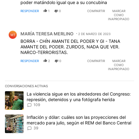
poder matándolo igual que a su concubina
RESPONDER
1
0
COMPARTIR
MARCAR
COMO
INAPROPIADO
Comentario de MARÍA TERESA MERLINO.
MARÍA TERESA MERLINO
2 DE MARZO DE 2023
MT
BORRA - CHÍN AMANTE DEL PODER Y GI - TANA
AMANTE DEL PODER. ZURDOS, NADA QUE VER.
NARCO-TERRORISTAS.
RESPONDER
2
0
COMPARTIR
MARCAR
COMO
INAPROPIADO
CONVERSACIONES ACTIVAS
Este listado muestra los artículos con más comentarios en los últim
Un artículo de tendencia con el título "La violencia sigue en los 
La violencia sigue en los alrededores del Congreso:
represión, detenidos y una fotógrafa herida
109
Un artículo de tendencia con el título "Inflación y dólar: cuáles 
Inflación y dólar: cuáles son las proyecciones del
mercado para julio, según el REM del Banco Central
39