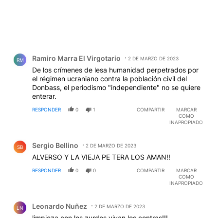
Comentario de Ramiro Marra El Virgotario.
Ramiro Marra El Virgotario
2 DE MARZO DE 2023
RM
De los crímenes de lesa humanidad perpetrados por
el régimen ucraniano contra la población civil del
Donbass, el periodismo "independiente" no se quiere
enterar.
RESPONDER
0
1
COMPARTIR
MARCAR
COMO
INAPROPIADO
Comentario de Sergio Bellino.
Sergio Bellino
2 DE MARZO DE 2023
SB
ALVERSO Y LA VIEJA PE TERA LOS AMAN!!
RESPONDER
0
0
COMPARTIR
MARCAR
COMO
INAPROPIADO
Comentario de Leonardo Nuñez.
Leonardo Nuñez
2 DE MARZO DE 2023
LN
limpieza con los zurdos vivan los contras!!!