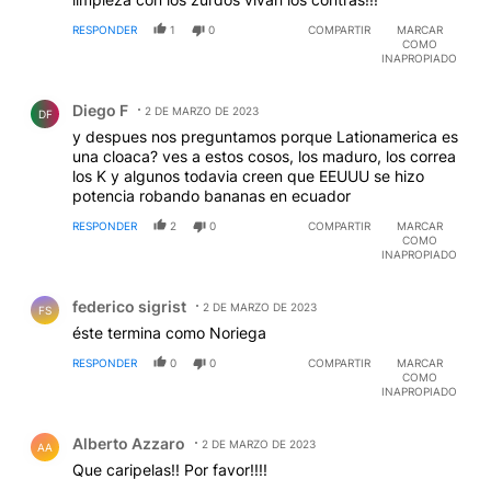
RESPONDER
1
0
COMPARTIR
MARCAR
COMO
INAPROPIADO
Comentario de Diego F.
Diego F
2 DE MARZO DE 2023
DF
y despues nos preguntamos porque Lationamerica es
una cloaca? ves a estos cosos, los maduro, los correa
los K y algunos todavia creen que EEUUU se hizo
potencia robando bananas en ecuador
RESPONDER
2
0
COMPARTIR
MARCAR
COMO
INAPROPIADO
Comentario de federico sigrist.
federico sigrist
2 DE MARZO DE 2023
FS
éste termina como Noriega
RESPONDER
0
0
COMPARTIR
MARCAR
COMO
INAPROPIADO
Comentario de Alberto Azzaro.
Alberto Azzaro
2 DE MARZO DE 2023
AA
Que caripelas!! Por favor!!!!